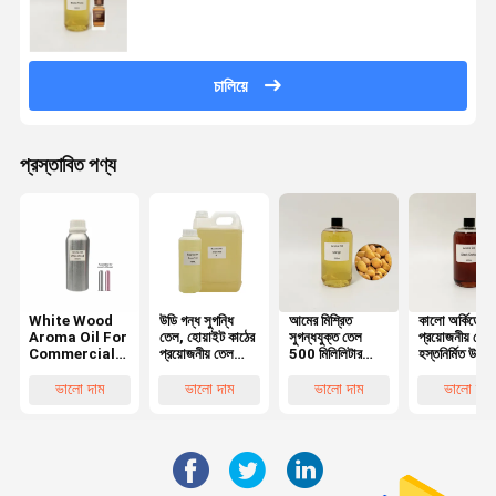
চালিয়ে
প্রস্তাবিত পণ্য
White Wood
উডি গন্ধ সুগন্ধি
আমের মিশ্রিত
কালো অর্কিডের
Aroma Oil For
তেল, হোয়াইট কাঠের
সুগন্ধযুক্ত তেল
প্রয়োজনীয় তেল
Commercial
প্রয়োজনীয় তেল
500 মিলিলিটার
হস্তনির্মিত উপাদ
Use Scent
হোটেল / হোম / গাড়ি
সুগন্ধযুক্ত তেল
১০০% বিশুদ্ধ সুগ
Diffuser
সুগন্ধি জন্য
সাবান তৈরিতে / হাত
তেল সুগন্ধি তৈরি
ভালো দাম
ভালো দাম
ভালো দাম
ভালো দাম
Aroma
ধোয়ার জন্য
Diffuser
Essential Oil