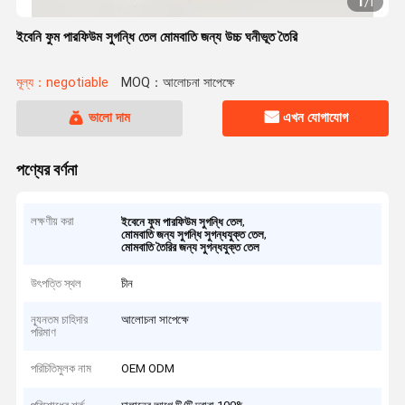
1
/
1
ইবেনি ফুম পারফিউম সুগন্ধি তেল মোমবাতি জন্য উচ্চ ঘনীভূত তৈরি
মূল্য：negotiable
MOQ：আলোচনা সাপেক্ষে
ভালো দাম
এখন যোগাযোগ
পণ্যের বর্ণনা
লক্ষণীয় করা
,
ইবেনে ফুম পারফিউম সুগন্ধি তেল
,
মোমবাতি জন্য সুগন্ধি সুগন্ধযুক্ত তেল
মোমবাতি তৈরির জন্য সুগন্ধযুক্ত তেল
উৎপত্তি স্থল
চীন
ন্যূনতম চাহিদার
আলোচনা সাপেক্ষে
পরিমাণ
পরিচিতিমুলক নাম
OEM ODM