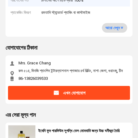
পরিশোধের শর্ত
চালানের আগে টি/টি দ্বারা 100%
প্যাকেজিং বিবরণ
রফতানি স্ট্যান্ডার্ড প্যাকিং বা কাস্টমাইজ
আরো দেখুন
যোগাযোগের ঠিকানা
Mrs. Grace Chang
রুম ৫১৪, মিনজি শ্যাংপিন ইন্টারন্যাশনাল প্লাজার ৪র্থ বিল্ডিং, নাশা জেলা, গুয়াংজু, চীন
86-13826039533
এখন যোগাযোগ
এর সেরা মূল্য পান
ইবেনি ফুম পারফিউম সুগন্ধি তেল মোমবাতি জন্য উচ্চ ঘনীভূত তৈরি