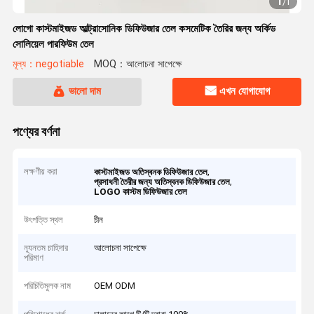
1
/
1
লোগো কাস্টমাইজড আল্ট্রাসোনিক ডিফিউজার তেল কসমেটিক তৈরির জন্য অর্কিড
সোলিয়েল পারফিউম তেল
মূল্য：negotiable
MOQ：আলোচনা সাপেক্ষে
ভালো দাম
এখন যোগাযোগ
পণ্যের বর্ণনা
লক্ষণীয় করা
,
কাস্টমাইজড অতিস্বনক ডিফিউজার তেল
,
প্রসাধনী তৈরীর জন্য অতিস্বনক ডিফিউজার তেল
LOGO কাস্টম ডিফিউজার তেল
উৎপত্তি স্থল
চীন
ন্যূনতম চাহিদার
আলোচনা সাপেক্ষে
পরিমাণ
পরিচিতিমুলক নাম
OEM ODM