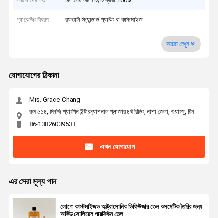
পরিশোধের শর্ত
চালানের আগে টি/টি দ্বারা 100%
প্যাকেজিং বিবরণ
রফতানি স্ট্যান্ডার্ড প্যাকিং বা কাস্টমাইজ
আরো দেখুন
যোগাযোগের ঠিকানা
Mrs. Grace Chang
রুম ৫১৪, মিনজি শ্যাংপিন ইন্টারন্যাশনাল প্লাজার ৪র্থ বিল্ডিং, নাশা জেলা, গুয়াংজু, চীন
86-13826039533
এখন যোগাযোগ
এর সেরা মূল্য পান
লোগো কাস্টমাইজড আল্ট্রাসোনিক ডিফিউজার তেল কসমেটিক তৈরির জন্য
অর্কিড সোলিয়েল পারফিউম তেল