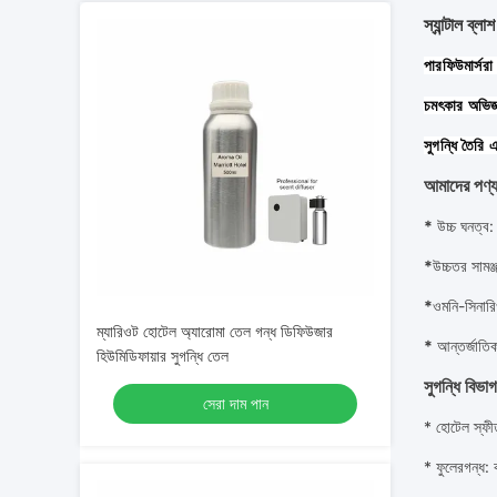
স্যান্টাল ব্
পারফিউমার্সরা
চমৎকার অভিজ্ঞ
সুগন্ধি তৈরি
আমাদের পণ্য ব
*
উচ্চ ঘনত্ব
:
*
উচ্চতর সামঞ্
*
ওমনি-সিনারি
ম্যারিওট হোটেল অ্যারোমা তেল গন্ধ ডিফিউজার
*
আন্তর্জাতিক
হিউমিডিফায়ার সুগন্ধি তেল
সুগন্ধি বিভাগ
সেরা দাম পান
* হোটেল স্ফীত
* ফুলের
গন্ধ
: 