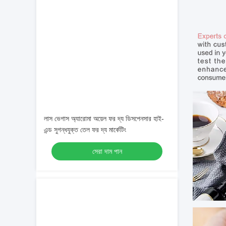
লাস ভেগাস অ্যারোমা অয়েল ফর দ্য ডিসপেনসার হাই-
এন্ড সুগন্ধযুক্ত তেল ফর দ্য মার্কেটিং
সেরা দাম পান