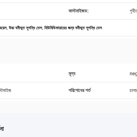
কাস্টমাইজড:
গৃহী
,
,
অয়েল
উচ্চ ঘনীভূত সুগন্ধি তেল
হিউমিডিফায়ারের জন্য ঘনীভূত সুগন্ধি তেল
মূল্য
neg
াস্টমাইজ
পরিশোধের শর্ত
চালা
না