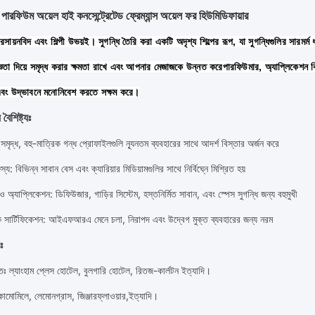
লাশ পারফিউম অয়েল হাই কনসেন্ট্রেটেড ফ্রেম্যান্স অয়েল ফর হিউমিডিফায়ার
 রসায়নবিদ এবং শিল্পী উভয়ই। সুগন্ধি তৈরি করা একটি অদৃশ্য শিল্পের রূপ, যা সুগন্ধিগুলির সারম
তা দিয়ে সমৃদ্ধ করার ক্ষমতা রাখে এবং আপনার মেজাজকে উন্নত করেপারফিউমার, অ্যাপ্লিকেশন বিশে
 এবং উদ্ভাবনে মনোনিবেশ করতে সক্ষম করে।
ৈশিষ্ট্যঃ
 সমৃদ্ধ, বহু-মাত্রিক গন্ধ প্রোফাইলগুলি ন্যূনতম ব্যবহারের সাথে আদর্শ বিস্তার অর্জন করে
জস্য
: বিভিন্ন সাবান বেস এবং ক্যারিয়ার মিডিয়ামগুলির সাথে নির্বিঘ্নে মিশ্রিত হয়
ও অ্যাপ্লিকেশন
: ডিফিউজার, গাড়ির সিস্টেম, হস্তনির্মিত সাবান, এবং স্পেস সুগন্ধি জন্য বহুমুখী
 সার্টিফিকেশন
: আইএফআরএ মেনে চলা, নিরাপদ এবং উদ্বেগ মুক্ত ব্যবহারের জন্য নরম
ঃ
ঃ ল্যাংহাম প্লেস হোটেল, বুলগারি হোটেল, রিতজ-কার্লটন ইত্যাদি।
কামোমিলে, লেমোনগ্রাস, জিঞ্জারফ্লাওয়ার,
ইত্যাদি।