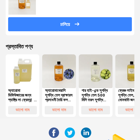
চালিয়ে
প্রস্তাবিত পণ্য
অ্যারোমা
অ্যারোমাথেরাপি
পার হাই-এন্ড সুগন্ধি
ফ্রেঞ্চ লাইম ব্ল
ডিফিউজারের জন্য
সুগন্ধি তেল দ্রাক্ষারস
সুগন্ধি তেল 500
সুগন্ধি তেল,
শ্যাঙ্গ্রি লা ফ্রেম্যান্স
প্রসাধনী তৈরি ফল
মিলি তরল সুগন্ধি
মোমবাতি জন্য
অয়েল 500 মিলি 4
সুগন্ধি অপরিহার্য তেল
সুগন্ধি তেল
অত্যন্ত ঘনীভূত
লিটার ক্যাপাসিটি
সুগন্ধি তেল
ভালো দাম
ভালো দাম
ভালো দাম
ভালো দাম