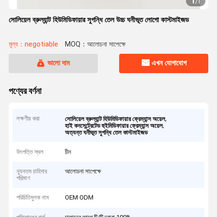
1
/
1
সোলিয়েল ব্রুল্যান্ট হিউমিডিফায়ার সুগন্ধি তেল উচ্চ ঘনীভূত লোগো কাস্টমাইজড
মূল্য：negotiable
MOQ：আলোচনা সাপেক্ষে
ভালো দাম
এখন যোগাযোগ
পণ্যের বর্ণনা
লক্ষণীয় করা
,
সোলিয়েল ব্রুল্যান্ট হিউমিডিফায়ার ফ্রেম্যান্স অয়েল
,
হাই কনসেন্ট্রেটেড হুইমিডিফায়ার ফ্রেম্যান্স অয়েল
অত্যন্ত ঘনীভূত সুগন্ধি তেল কাস্টমাইজড
উৎপত্তি স্থল
চীন
ন্যূনতম চাহিদার
আলোচনা সাপেক্ষে
পরিমাণ
পরিচিতিমুলক নাম
OEM ODM