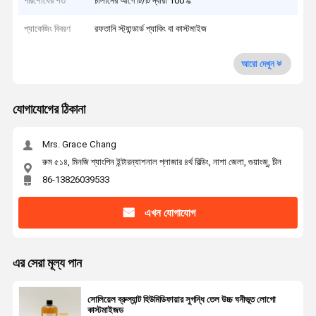
পরিশোধের শর্ত
চালানের আগে টি/টি দ্বারা 100%
প্যাকেজিং বিবরণ
রফতানি স্ট্যান্ডার্ড প্যাকিং বা কাস্টমাইজ
আরো দেখুন
যোগাযোগের ঠিকানা
Mrs. Grace Chang
রুম ৫১৪, মিনজি শ্যাংপিন ইন্টারন্যাশনাল প্লাজার ৪র্থ বিল্ডিং, নাশা জেলা, গুয়াংজু, চীন
86-13826039533
এখন যোগাযোগ
এর সেরা মূল্য পান
সোলিয়েল ব্রুল্যান্ট হিউমিডিফায়ার সুগন্ধি তেল উচ্চ ঘনীভূত লোগো
কাস্টমাইজড