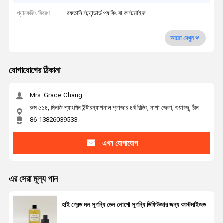
প্যাকেজিং বিবরণ
রফতানি স্ট্যান্ডার্ড প্যাকিং বা কাস্টমাইজ
আরো দেখুন
যোগাযোগের ঠিকানা
Mrs. Grace Chang
রুম ৫১৪, মিনজি শ্যাংপিন ইন্টারন্যাশনাল প্লাজার ৪র্থ বিল্ডিং, নাশা জেলা, গুয়াংজু, চীন
86-13826039533
এখন যোগাযোগ
এর সেরা মূল্য পান
হাই গ্রেড মল সুগন্ধি তেল লোগো সুগন্ধি ডিফিউজার জন্য কাস্টমাইজড