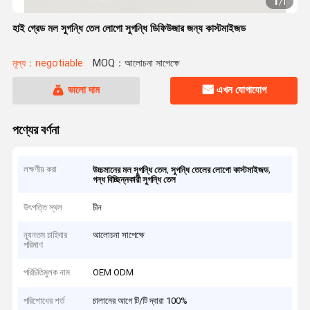
1
/
1
হাই গ্রেড মল সুগন্ধি তেল লোগো সুগন্ধি ডিফিউজার জন্য কাস্টমাইজড
মূল্য：negotiable
MOQ：আলোচনা সাপেক্ষে
ভালো দাম
এখন যোগাযোগ
পণ্যের বর্ণনা
লক্ষণীয় করা
,
,
উচ্চমানের মল সুগন্ধি তেল
সুগন্ধি তেলের লোগো কাস্টমাইজড
গন্ধ বিচ্ছিন্নকারী সুগন্ধি তেল
উৎপত্তি স্থল
চীন
ন্যূনতম চাহিদার
আলোচনা সাপেক্ষে
পরিমাণ
পরিচিতিমুলক নাম
OEM ODM
পরিশোধের শর্ত
চালানের আগে টি/টি দ্বারা 100%