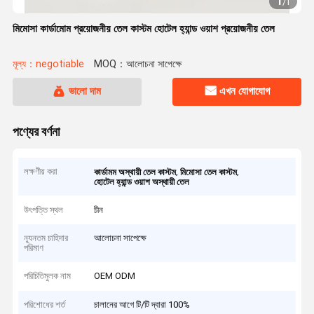
1
/
1
মিমোসা কার্ডামোম প্রয়োজনীয় তেল কাস্টম হোটেল হ্যান্ড ওয়াশ প্রয়োজনীয় তেল
মূল্য：negotiable
MOQ：আলোচনা সাপেক্ষে
ভালো দাম
এখন যোগাযোগ
পণ্যের বর্ণনা
লক্ষণীয় করা
,
,
কার্ডামম অস্থায়ী তেল কাস্টম
মিমোসা তেল কাস্টম
হোটেল হ্যান্ড ওয়াশ অস্থায়ী তেল
উৎপত্তি স্থল
চীন
ন্যূনতম চাহিদার
আলোচনা সাপেক্ষে
পরিমাণ
পরিচিতিমুলক নাম
OEM ODM
পরিশোধের শর্ত
চালানের আগে টি/টি দ্বারা 100%