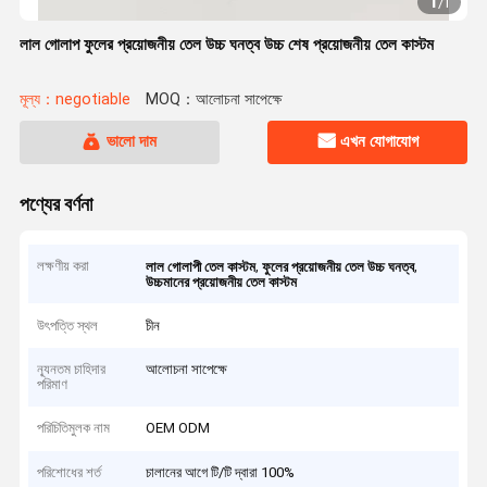
1
/
1
লাল গোলাপ ফুলের প্রয়োজনীয় তেল উচ্চ ঘনত্ব উচ্চ শেষ প্রয়োজনীয় তেল কাস্টম
মূল্য：negotiable
MOQ：আলোচনা সাপেক্ষে
ভালো দাম
এখন যোগাযোগ
পণ্যের বর্ণনা
লক্ষণীয় করা
,
,
লাল গোলাপী তেল কাস্টম
ফুলের প্রয়োজনীয় তেল উচ্চ ঘনত্ব
উচ্চমানের প্রয়োজনীয় তেল কাস্টম
উৎপত্তি স্থল
চীন
ন্যূনতম চাহিদার
আলোচনা সাপেক্ষে
পরিমাণ
পরিচিতিমুলক নাম
OEM ODM
পরিশোধের শর্ত
চালানের আগে টি/টি দ্বারা 100%