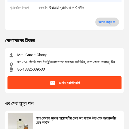
প্যাকেজিং বিবরণ
রফতানি স্ট্যান্ডার্ড প্যাকিং বা কাস্টমাইজ
আরো দেখুন
যোগাযোগের ঠিকানা
Mrs. Grace Chang
রুম ৫১৪, মিনজি শ্যাংপিন ইন্টারন্যাশনাল প্লাজার ৪র্থ বিল্ডিং, নাশা জেলা, গুয়াংজু, চীন
86-13826039533
এখন যোগাযোগ
এর সেরা মূল্য পান
লাল গোলাপ ফুলের প্রয়োজনীয় তেল উচ্চ ঘনত্ব উচ্চ শেষ প্রয়োজনীয়
তেল কাস্টম