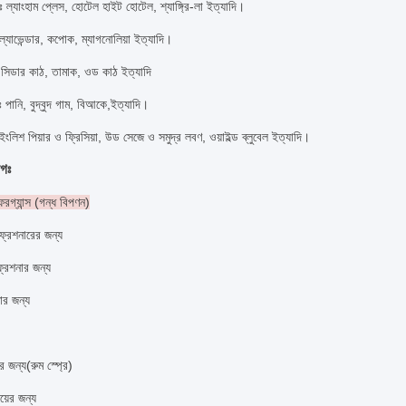
 ল্যাংহাম প্লেস, হোটেল হাইট হোটেল, শ্যাঙ্গ্রি-লা ইত্যাদি।
 ল্যাভেন্ডার, কপোক, ম্যাগনোলিয়া ইত্যাদি।
 সিডার কাঠ, তামাক, ওড কাঠ ইত্যাদি
 পানি, বুদ্বুদ গাম, বি
আকে,
ইত্যাদি।
 ইংলিশ পিয়ার ও ফ্রিসিয়া, উড সেজে ও সমুদ্র লবণ, ওয়াইল্ড ব্লুবেল ইত্যাদি।
োগঃ
ফরগ্যান্স (গন্ধ বিপণন)
্রেশনারের জন্য
্রেশনার জন্য
র জন্য
ীর জন্য
(
রুম স্প্রে
)
়ের জন্য