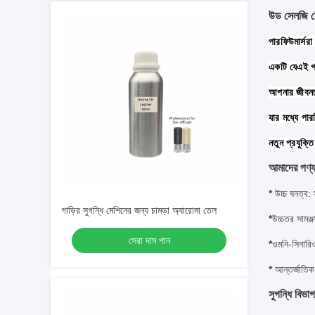
উড সেলজি হো
পারফিউমার্সরা
একটি যে
এই গ
আপনার জীবনক
যার মধ্যে পার
নতুন প্রযুক্ত
আমাদের পণ্য ব
*
উচ্চ ঘনত্ব
: 
গাড়ির সুগন্ধি মেশিনের জন্য চামড়া অ্যারোমা তেল
*
উচ্চতর সামঞ্জ
সেরা দাম পান
*
ওমনি-সিনারি
*
আন্তর্জাতিক
সুগন্ধি বিভাগ