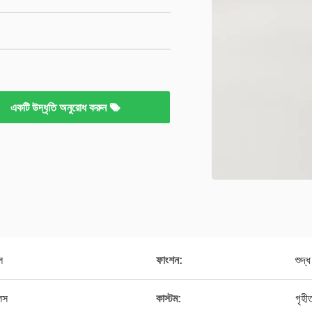
একটি উদ্ধৃতি অনুরোধ করুন
ল
ফাংশন:
শুদ্
েস
কাস্টম:
গৃহী