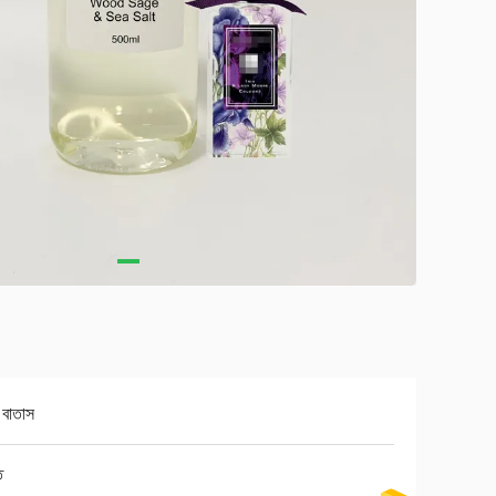
ধ বাতাস
ত