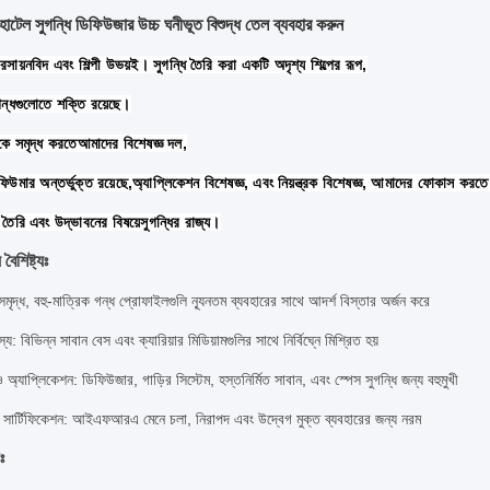
টেল সুগন্ধি ডিফিউজার উচ্চ ঘনীভূত বিশুদ্ধ তেল ব্যবহার করুন
 রসায়নবিদ এবং শিল্পী উভয়ই। সুগন্ধি তৈরি করা একটি অদৃশ্য শিল্পের রূপ,
ন্ধগুলোতে শক্তি রয়েছে।
ে সমৃদ্ধ করতে
আমাদের বিশেষজ্ঞ দল,
ফিউমার অন্তর্ভুক্ত রয়েছে,
অ্যাপ্লিকেশন বিশেষজ্ঞ, এবং নিয়ন্ত্রক বিশেষজ্ঞ, আমাদের ফোকাস করতে
ি তৈরি এবং উদ্ভাবনের বিষয়ে
সুগন্ধির রাজ্য।
ৈশিষ্ট্যঃ
সমৃদ্ধ, বহু-মাত্রিক গন্ধ প্রোফাইলগুলি ন্যূনতম ব্যবহারের সাথে আদর্শ বিস্তার অর্জন করে
স্য
: বিভিন্ন সাবান বেস এবং ক্যারিয়ার মিডিয়ামগুলির সাথে নির্বিঘ্নে মিশ্রিত হয়
ও অ্যাপ্লিকেশন
: ডিফিউজার, গাড়ির সিস্টেম, হস্তনির্মিত সাবান, এবং স্পেস সুগন্ধি জন্য বহুমুখী
 সার্টিফিকেশন
: আইএফআরএ মেনে চলা, নিরাপদ এবং উদ্বেগ মুক্ত ব্যবহারের জন্য নরম
ঃ