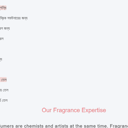
গন্ধি
যাব্রিক সফটনারের জন্য
তরল জন্য
তরল
্য
় তেল
ীয় তেল
র্য তেল