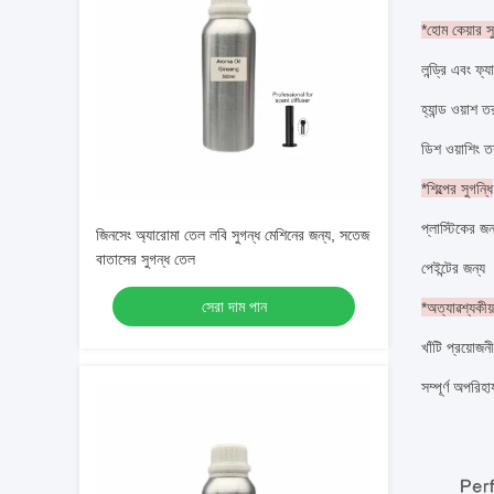
*হোম কেয়ার সু
লন্ড্রি এবং ফ্
হ্যান্ড ওয়াশ 
ডিশ ওয়াশিং 
*শিল্পের সুগন্ধি
প্লাস্টিকের জন
জিনসেং অ্যারোমা তেল লবি সুগন্ধ মেশিনের জন্য, সতেজ
বাতাসের সুগন্ধ তেল
পেইন্টের জন্য
সেরা দাম পান
*অত্যাৱশ্যকীয
খাঁটি প্রয়োজন
সম্পূর্ণ অপরিহা