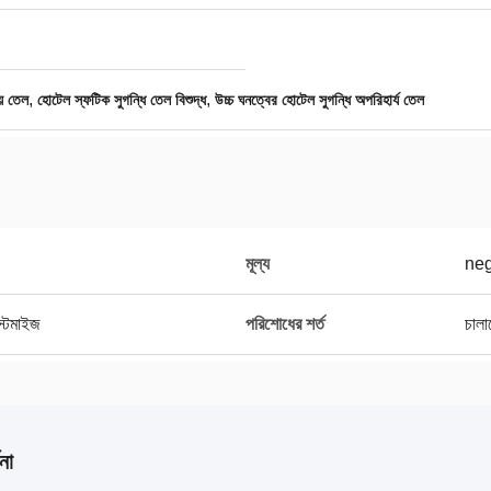
,
,
য় তেল
হোটেল স্ফটিক সুগন্ধি তেল বিশুদ্ধ
উচ্চ ঘনত্বের হোটেল সুগন্ধি অপরিহার্য তেল
মূল্য
neg
াস্টমাইজ
পরিশোধের শর্ত
চালা
না