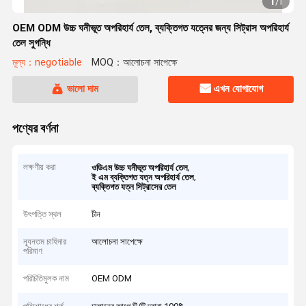
1
/
1
OEM ODM উচ্চ ঘনীভূত অপরিহার্য তেল, ব্যক্তিগত যত্নের জন্য সিট্রাস অপরিহার্য
তেল সুগন্ধি
মূল্য：negotiable
MOQ：আলোচনা সাপেক্ষে
ভালো দাম
এখন যোগাযোগ
পণ্যের বর্ণনা
লক্ষণীয় করা
,
ওডিএম উচ্চ ঘনীভূত অপরিহার্য তেল
,
ই এম ব্যক্তিগত যত্ন অপরিহার্য তেল
ব্যক্তিগত যত্ন সিট্রাসের তেল
উৎপত্তি স্থল
চীন
ন্যূনতম চাহিদার
আলোচনা সাপেক্ষে
পরিমাণ
পরিচিতিমুলক নাম
OEM ODM