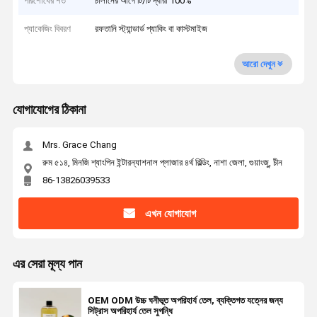
পরিশোধের শর্ত
চালানের আগে টি/টি দ্বারা 100%
প্যাকেজিং বিবরণ
রফতানি স্ট্যান্ডার্ড প্যাকিং বা কাস্টমাইজ
আরো দেখুন
যোগাযোগের ঠিকানা
Mrs. Grace Chang
রুম ৫১৪, মিনজি শ্যাংপিন ইন্টারন্যাশনাল প্লাজার ৪র্থ বিল্ডিং, নাশা জেলা, গুয়াংজু, চীন
86-13826039533
এখন যোগাযোগ
এর সেরা মূল্য পান
OEM ODM উচ্চ ঘনীভূত অপরিহার্য তেল, ব্যক্তিগত যত্নের জন্য
সিট্রাস অপরিহার্য তেল সুগন্ধি