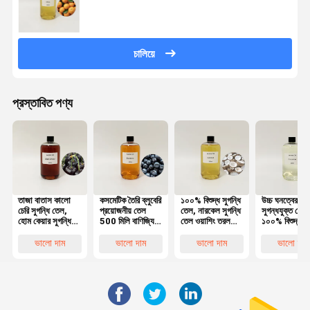
চালিয়ে
প্রস্তাবিত পণ্য
তাজা বাতাস কালো
কসমেটিক তৈরি ব্লুবেরি
১০০% বিশুদ্ধ সুগন্ধি
উচ্চ ঘনত্বের কুম
চেরি সুগন্ধি তেল,
প্রয়োজনীয় তেল
তেল, নারকেল সুগন্ধি
সুগন্ধযুক্ত তেল
হোম কেয়ার সুগন্ধি
500 মিলি বাণিজ্যিক
তেল ওয়াশিং তরল
১০০% বিশুদ্ধ সা
তেল OEM ODM
উচ্চ ঘনত্বের
সরবরাহ তৈরির জন্য
তৈরীর সুগন্ধযুক্ত
প্রয়োজনীয় তেল
তেল
ভালো দাম
ভালো দাম
ভালো দাম
ভালো দাম