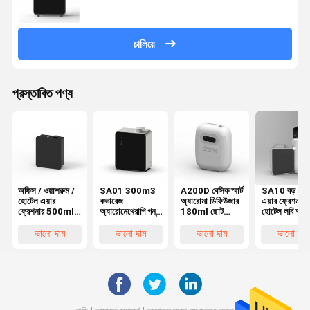
চালিয়ে
প্রস্তাবিত পণ্য
অফিস / ওয়াশরুম /
SA01 300m3
A200D বেসিক স্মার্ট
SA10 বড় কভা
হোটেল এয়ার
কভারেজ
অ্যারোমা ডিফিউজার
এয়ার ফ্রেশনার
ফ্রেশনার 500ml
অ্যারোমেথেরাপি গন্ধ
180ml ছোট
হোটেল লবি অ্যা
HVAC ডিভাইসের
ডিফিউজার কম
এলাকা তাজা বাতাস
ডিফিউজার HV
জন্য
গোলমাল 150ml
উপলব্ধ
ভালো দাম
ভালো দাম
ভালো দাম
ভালো দাম