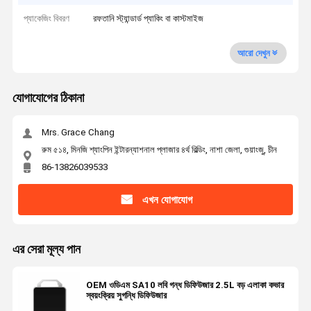
প্যাকেজিং বিবরণ
রফতানি স্ট্যান্ডার্ড প্যাকিং বা কাস্টমাইজ
আরো দেখুন
যোগাযোগের ঠিকানা
Mrs. Grace Chang
রুম ৫১৪, মিনজি শ্যাংপিন ইন্টারন্যাশনাল প্লাজার ৪র্থ বিল্ডিং, নাশা জেলা, গুয়াংজু, চীন
86-13826039533
এখন যোগাযোগ
এর সেরা মূল্য পান
OEM ওডিএম SA10 লবি গন্ধ ডিফিউজার 2.5L বড় এলাকা কভার
স্বয়ংক্রিয় সুগন্ধি ডিফিউজার