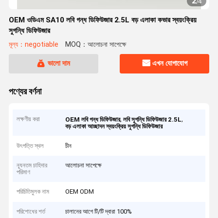
2
/
4
OEM ওডিএম SA10 লবি গন্ধ ডিফিউজার 2.5L বড় এলাকা কভার স্বয়ংক্রিয়
সুগন্ধি ডিফিউজার
মূল্য：negotiable
MOQ：আলোচনা সাপেক্ষে
ভালো দাম
এখন যোগাযোগ
পণ্যের বর্ণনা
লক্ষণীয় করা
,
,
OEM লবি গন্ধ ডিফিউজার
লবি সুগন্ধি ডিফিউজার 2.5L
বড় এলাকা আচ্ছাদন স্বয়ংক্রিয় সুগন্ধি ডিফিউজার
উৎপত্তি স্থল
চীন
ন্যূনতম চাহিদার
আলোচনা সাপেক্ষে
পরিমাণ
পরিচিতিমুলক নাম
OEM ODM
পরিশোধের শর্ত
চালানের আগে টি/টি দ্বারা 100%