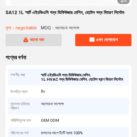
2
/
4
SA12 1L স্মার্ট এইচভিএসি গন্ধ ডিফিউজার মেশিন, হোটেল গন্ধ বিতরণ সিস্টেম
মূল্য：negotiable
MOQ：আলোচনা সাপেক্ষে
ভালো দাম
এখন যোগাযোগ
পণ্যের বর্ণনা
লক্ষণীয় করা
,
স্মার্ট এইচভিএসি গন্ধ ডিফিউজার মেশিন
,
1L HVAC গন্ধ ডিফিউজার মেশিন
হোটেল ঘ্রাণ বিতরণ সিস্টেম
উৎপত্তি স্থল
চীন
ন্যূনতম চাহিদার
আলোচনা সাপেক্ষে
পরিমাণ
পরিচিতিমুলক নাম
OEM ODM
পরিশোধের শর্ত
চালানের আগে টি/টি দ্বারা 100%