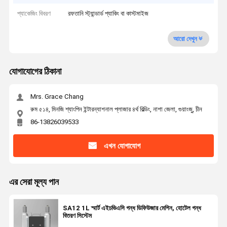
প্যাকেজিং বিবরণ
রফতানি স্ট্যান্ডার্ড প্যাকিং বা কাস্টমাইজ
আরো দেখুন
যোগাযোগের ঠিকানা
Mrs. Grace Chang
রুম ৫১৪, মিনজি শ্যাংপিন ইন্টারন্যাশনাল প্লাজার ৪র্থ বিল্ডিং, নাশা জেলা, গুয়াংজু, চীন
86-13826039533
এখন যোগাযোগ
এর সেরা মূল্য পান
SA12 1L স্মার্ট এইচভিএসি গন্ধ ডিফিউজার মেশিন, হোটেল গন্ধ
বিতরণ সিস্টেম