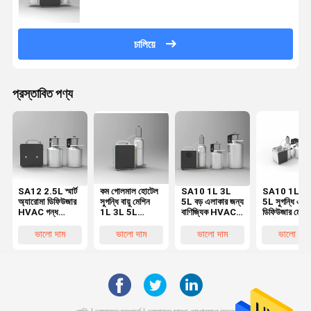
চালিয়ে
প্রস্তাবিত পণ্য
SA12 2.5L স্মার্ট
কম গোলমাল হোটেল
SA10 1L 3L
SA10 1L 3
অ্যারোমা ডিফিউজার
সুগন্ধি বায়ু মেশিন
5L বড় এলাকার জন্য
5L সুগন্ধি এয়া
HVAC গন্ধ
1L 3L 5L
বাণিজ্যিক HVAC
ডিফিউজার মেশিন
ডিফিউজার মেশিন
15000 ঘনমিটার
গন্ধ ডিফিউজার
স্মার্ট হোম অ্যার
কোন লোগো নেই
HVAC জন্য
মেশিন
ডিফিউজার মেশিন
ভালো দাম
ভালো দাম
ভালো দাম
ভালো দাম