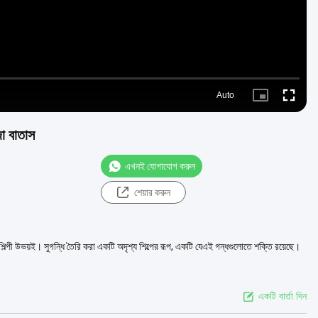
Auto
Picture-
Fullscre
in-
Picture
জা বাতাস
এখনই যোগাযোগ করুন
শেয়ার করুন
বং শিল্পী উভয়ই। সুগন্ধি তৈরি করা একটি অদৃশ্য শিল্পের রূপ, একটি যেএই গন্ধগুলোতে শক্তি রয়েছে।
একটি বার্তা দিন