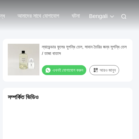
্ধে
আমাদের সাথে যোগাযোগ
ঘটনা
Bengali
ল্যাভেন্ডার ফুলের সুগন্ধি তেল, সাবান তৈরির জন্য সুগন্ধি তেল
/ তাজা বাতাস
এখনই যোগাযোগ করুন
আরও জানুন
সম্পর্কিত ভিডিও