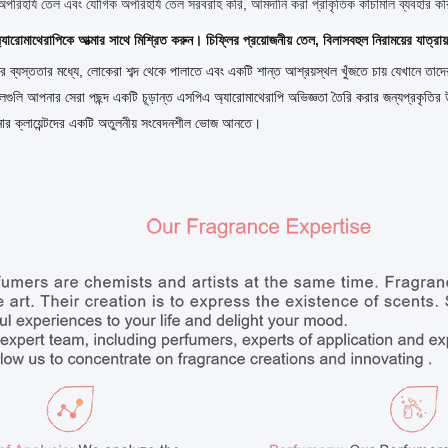
অপরিহার্য তেল এবং যৌগিক অপরিহার্য তেল সরবরাহ করি, আমদানি করা প্রাকৃতিক কাঁচামাল ব্যবহার কর
যারোমাথেরাপিকে আত্মার সাথে মিশ্রিত করুন। চিফ্লির প্রয়োজনীয় তেল, বিলাসবহুল নিরাময়ের যাত্রায
 ব্যস্ততার মধ্যে, লোকেরা শব্দ থেকে পালাতে এবং একটি শান্ত আশ্রয়স্থল খুঁজতে চায় যেখানে তাদ
েলগুলি আপনার সেরা পছন্দ একটি চূড়ান্ত এসপিএ অ্যারোমাথেরাপি অভিজ্ঞতা তৈরি করার জন্যপ্রকৃতির উ
ার ক্লায়েন্টদের একটি অতুলনীয় সংবেদনশীল ভোজ আনতে।