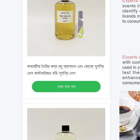
কসমেটিক তৈরির জন্য ব্লু অ্যাগাভে এবং কোকো সুগন্ধি
তেল কাস্টমাইজড বডি সুগন্ধি তেল
সেরা দাম পান