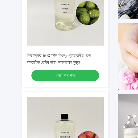
কিউইফ্রুট 500 মিলি বিশুদ্ধ প্রয়োজনীয় তেল
কসমেটিক তৈরির জন্য অ্যালকোল মুক্ত
সেরা দাম পান