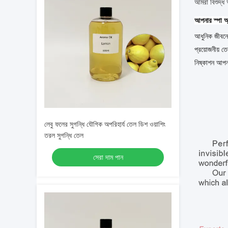
আমরা বিশুদ্ধ 
আপনার স্পা অ্
আধুনিক জীবনের
প্রয়োজনীয় ত
নিষ্কাশন আপন
লেবু ফলের সুগন্ধি যৌগিক অপরিহার্য তেল ডিশ ওয়াশিং
তরল সুগন্ধি তেল
সেরা দাম পান