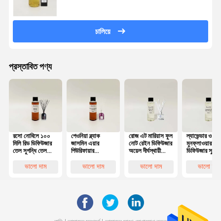
চালিয়ে
প্রস্তাবিত পণ্য
রসো নোবিলে ১০০
পেওনিয়া ব্ল্যাক
রোজ এট মারিয়াস ফুল
ল্যাভেন্ডার ও
মিলি রিড ডিফিউজার
জাসমিন এয়ার
নোট রেইন ডিফিউজার
মুনফ্লাওয়ার রিড
তেল সুগন্ধি তেল
পিউরিফায়ার
অয়েল দীর্ঘস্থায়ী
ডিফিউজার সুগন্ধ
ডিফিউজারের জন্য
সুগন্ধযুক্ত তেল
সুগন্ধি তেল
তেল, ১০০ মিলি
মোমবাতি সুগন্ধযুক্ত
রিফিল তেল,
ভালো দাম
ভালো দাম
ভালো দাম
ভালো দাম
তেল
ব্যবহারের জন্য
প্রস্তুত