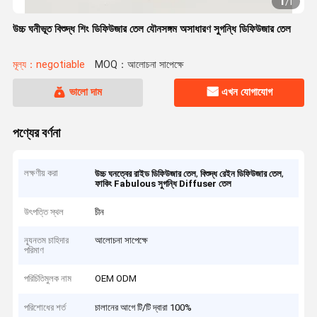
1
/
1
উচ্চ ঘনীভূত বিশুদ্ধ শিং ডিফিউজার তেল যৌনসঙ্গম অসাধারণ সুগন্ধি ডিফিউজার তেল
মূল্য：negotiable
MOQ：আলোচনা সাপেক্ষে
ভালো দাম
এখন যোগাযোগ
পণ্যের বর্ণনা
লক্ষণীয় করা
,
,
উচ্চ ঘনত্বের রাইড ডিফিউজার তেল
বিশুদ্ধ রেইন ডিফিউজার তেল
ফাকিং Fabulous সুগন্ধি Diffuser তেল
উৎপত্তি স্থল
চীন
ন্যূনতম চাহিদার
আলোচনা সাপেক্ষে
পরিমাণ
পরিচিতিমুলক নাম
OEM ODM
পরিশোধের শর্ত
চালানের আগে টি/টি দ্বারা 100%