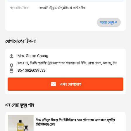
প্যাকেজিং বিবরণ
রফতানি স্ট্যান্ডার্ড প্যাকিং বা কাস্টমাইজ
আরো দেখুন
যোগাযোগের ঠিকানা
Mrs. Grace Chang
রুম ৫১৪, মিনজি শ্যাংপিন ইন্টারন্যাশনাল প্লাজার ৪র্থ বিল্ডিং, নাশা জেলা, গুয়াংজু, চীন
86-13826039533
এখন যোগাযোগ
এর সেরা মূল্য পান
উচ্চ ঘনীভূত বিশুদ্ধ শিং ডিফিউজার তেল যৌনসঙ্গম অসাধারণ সুগন্ধি
ডিফিউজার তেল