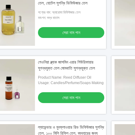
তেল, হোটেল সুগন্ধি ডিফিউজার তেল
পণ্যের নাম: অ্যারোমা ডিফিউজার তেল
ফাংশন: শুদ্ধ বাতাস
সেরা দাম পান
পেওনিয়া ব্ল্যাক জাসমিন এয়ার পিউরিফায়ার
সুগন্ধযুক্ত তেল মোমবাতি সুগন্ধযুক্ত তেল
Product Name: Reed Diffuser Oil
Usage: Candles/Perfume/Soaps Making
সেরা দাম পান
ল্যাভেন্ডার ও মুনফ্লাওয়ার রিড ডিফিউজার সুগন্ধি
তেল, ১০০ মিলি রিফিল তেল, ব্যবহারের জন্য