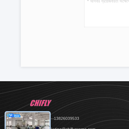
টেলিফোন：86--13826039533