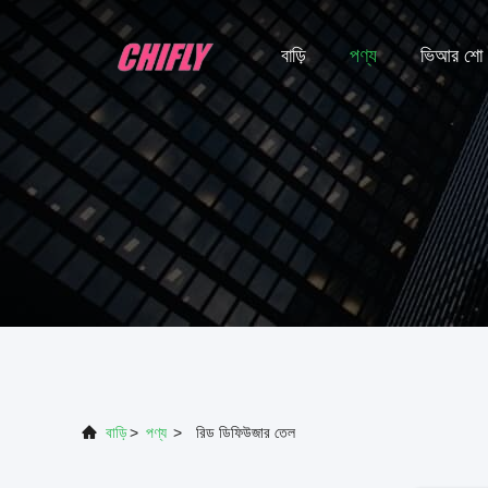
বাড়ি
পণ্য
ভিআর শো
বাড়ি
>
পণ্য
>
রিড ডিফিউজার তেল