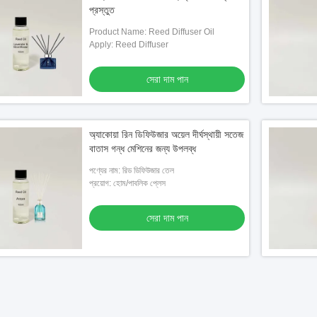
প্রস্তুত
Product Name: Reed Diffuser Oil
Apply: Reed Diffuser
সেরা দাম পান
অ্যাকোয়া রিন ডিফিউজার অয়েল দীর্ঘস্থায়ী সতেজ
বাতাস গন্ধ মেশিনের জন্য উপলব্ধ
পণ্যের নাম: রিড ডিফিউজার তেল
প্রয়োগ: হোম/পাবলিক প্লেস
সেরা দাম পান