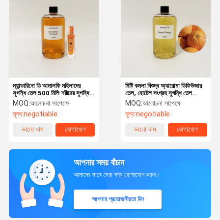
ম্যান্ডারিনো ডি আমালফি মহিলাদের
মিষ্টি কমলা বিশুদ্ধ অ্যারোমা ডিফিউজার
সুগন্ধি তেল 500 মিলি শরীরের সুগন্ধি
তেল, হোটেল সংগ্রহ সুগন্ধি তেল
তেল উচ্চ ঘনীভূত
OEM ODM
MOQ:
আলোচনা সাপেক্ষে
MOQ:
আলোচনা সাপেক্ষে
মূল্য:
negotiable
মূল্য:
negotiable
ভালো দাম
যোগাযোগ
ভালো দাম
যোগাযোগ
আপনার সময় বাঁচান
আমাদের সাথে সেরা পণ্য যোগাযোগ করুন।
আপনার প্রয়োজনীয়তা দিন