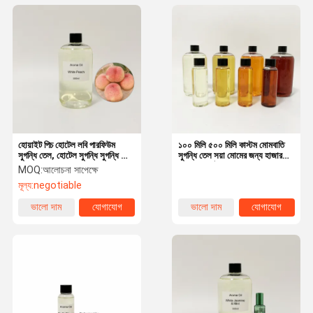
হোয়াইট পিচ হোটেল লবি পারফিউম
১০০ মিলি ৫০০ মিলি কাস্টম মোমবাতি
সুগন্ধি তেল, হোটেল সুগন্ধি সুগন্ধি তেল
সুগন্ধি তেল সয়া মোমের জন্য হাজার
কাস্টম
হাজার গন্ধ ঐচ্ছিক
MOQ:
আলোচনা সাপেক্ষে
মূল্য:
negotiable
ভালো দাম
যোগাযোগ
ভালো দাম
যোগাযোগ