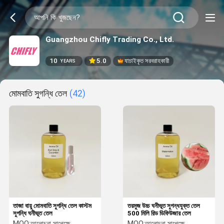
Guangzhou Chifly Trading Co., Ltd.
10
5.0
যাচাইকৃত সরবরাহকারী
YEARS
মোমবাতি সুগন্ধি তেল
(42)
তাজা বায়ু মোমবাতি সুগন্ধি তেল কাস্টম
তরমুজ উচ্চ ঘনীভূত সুগন্ধযুক্ত তেল
সুগন্ধি ঘনীভূত তেল
500 মিলি রিড ডিফিউজার তেল
MOQ:
আলোচনা সাপেক্ষে
MOQ:
আলোচনা সাপেক্ষে