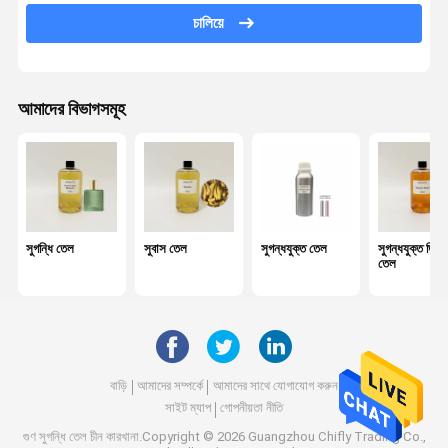
চালিয়ে
গাড়ি ডিফিউজার তেল
রিড ডিফিউজার তেল
আমাদের বিভাগসমূহ
অতিস্বনক ডিফিউজার তেল
মোমবাতি সুগন্ধি তেল
সুগন্ধি তেল
অপরিহার্য তেল
সুগন্ধি তেল
সুবাস তেল
সুগন্ধযুক্ত তেল
সুগন্ধযুক্ত ডিফ
তেল
সুবাস ডিফিউজার
বায়ু বিশুদ্ধিকারক
ঘ্রাণ ডিফিউজার
বাড়ি
আমাদের সম্পর্কে
আমাদের সাথে যোগাযোগ করুন
সুগন্ধি এয়ার মেশিন
সাইট ম্যাপ
গোপনীয়তা নীতি
গুণ
সুগন্ধি তেল
চীন কারখানা.Copyright © 2026 Guangzhou Chifly Trading Co.,