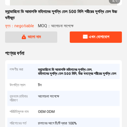
1
/
1
ম্যান্ডারিনো ডি আমালফি মহিলাদের সুগন্ধি তেল 500 মিলি শরীরের সুগন্ধি তেল উচ্চ
ঘনীভূত
মূল্য：negotiable
MOQ：আলোচনা সাপেক্ষে
ভালো দাম
এখন যোগাযোগ
পণ্যের বর্ণনা
লক্ষণীয় করা
,
ম্যান্ডারিনো ডি আমালফি মহিলাদের সুগন্ধি তেল
,
মহিলাদের সুগন্ধি তেল 500 মিলি
উচ্চ ঘনত্বের শরীরের সুগন্ধি তেল
উৎপত্তি স্থল
চীন
ন্যূনতম চাহিদার
আলোচনা সাপেক্ষে
পরিমাণ
পরিচিতিমুলক নাম
OEM ODM
পরিশোধের শর্ত
চালানের আগে টি/টি দ্বারা 100%