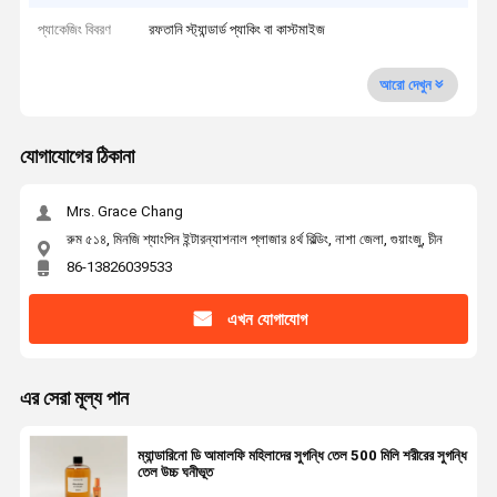
প্যাকেজিং বিবরণ
রফতানি স্ট্যান্ডার্ড প্যাকিং বা কাস্টমাইজ
আরো দেখুন
যোগাযোগের ঠিকানা
Mrs. Grace Chang
রুম ৫১৪, মিনজি শ্যাংপিন ইন্টারন্যাশনাল প্লাজার ৪র্থ বিল্ডিং, নাশা জেলা, গুয়াংজু, চীন
86-13826039533
এখন যোগাযোগ
এর সেরা মূল্য পান
ম্যান্ডারিনো ডি আমালফি মহিলাদের সুগন্ধি তেল 500 মিলি শরীরের সুগন্ধি
তেল উচ্চ ঘনীভূত