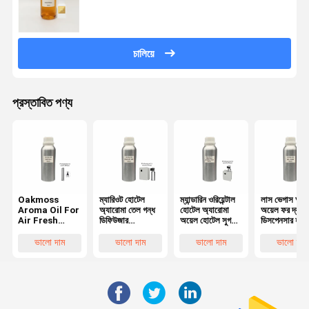
চালিয়ে
প্রস্তাবিত পণ্য
Oakmoss
ম্যারিওট হোটেল
ম্যান্ডারিন ওরিয়েন্টাল
লাস ভেগাস অ্যা
Aroma Oil For
অ্যারোমা তেল গন্ধ
হোটেল অ্যারোমা
অয়েল ফর দ্য
Air Fresh
ডিফিউজার
অয়েল হোটেল সুগন্ধি
ডিসপেনসার হাই-
Machine
হিউমিডিফায়ার সুগন্ধি
উচ্চমানের সুগন্ধি
সুগন্ধযুক্ত তেল
Essential Oils
তেল
তেল
দ্য মার্কেটিং
ভালো দাম
ভালো দাম
ভালো দাম
ভালো দাম
For Sleep And
Relaxation