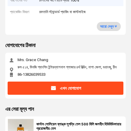
পরিশোধের শর্ত
চালানের আগে টি/টি দ্বারা 100%
প্যাকেজিং বিবরণ
রফতানি স্ট্যান্ডার্ড প্যাকিং বা কাস্টমাইজ
আরো দেখুন
যোগাযোগের ঠিকানা
Mrs. Grace Chang
রুম ৫১৪, মিনজি শ্যাংপিন ইন্টারন্যাশনাল প্লাজার ৪র্থ বিল্ডিং, নাশা জেলা, গুয়াংজু, চীন
86-13826039533
এখন যোগাযোগ
এর সেরা মূল্য পান
কাস্টম সোলিয়েল ব্লাঙ্ক সুগন্ধি তেল 500 মিলি জলহীন হিউমিডিফায়ার
প্রয়োজনীয় তেল