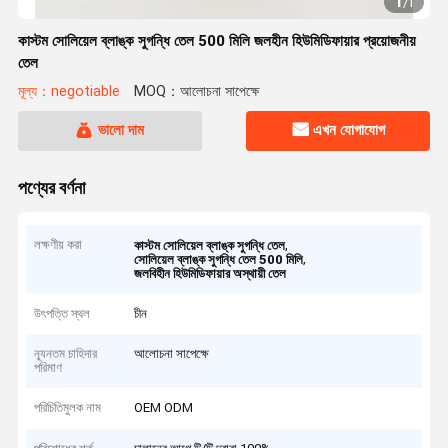
1
/
1
কাস্টম সোলিয়েল ব্লাঙ্ক সুগন্ধি তেল 500 মিলি জলহীন হিউমিডিফায়ার প্রয়োজনীয়
তেল
মূল্য：negotiable
MOQ：আলোচনা সাপেক্ষে
ভালো দাম
এখন যোগাযোগ
পণ্যের বর্ণনা
লক্ষণীয় করা
,
কাস্টম সোলিয়েল ব্লাঙ্ক সুগন্ধি তেল
,
সোলিয়েল ব্লাঙ্ক সুগন্ধি তেল 500 মিলি
জলবিহীন হিউমিডিফায়ার অস্থায়ী তেল
উৎপত্তি স্থল
চীন
ন্যূনতম চাহিদার
আলোচনা সাপেক্ষে
পরিমাণ
পরিচিতিমুলক নাম
OEM ODM