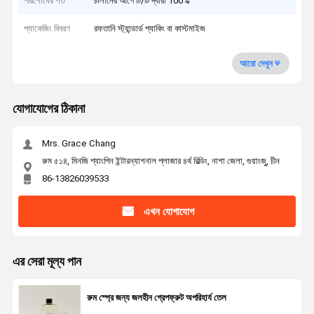
পরিশোধের শর্ত
চালানের আগে টি/টি দ্বারা 100%
প্যাকেজিং বিবরণ
রফতানি স্ট্যান্ডার্ড প্যাকিং বা কাস্টমাইজ
আরো দেখুন
যোগাযোগের ঠিকানা
Mrs. Grace Chang
রুম ৫১৪, মিনজি শ্যাংপিন ইন্টারন্যাশনাল প্লাজার ৪র্থ বিল্ডিং, নাশা জেলা, গুয়াংজু, চীন
86-13826039533
এখন যোগাযোগ
এর সেরা মূল্য পান
রুম স্প্রে জন্য জলহীন গ্রেপফ্রুট অপরিহার্য তেল