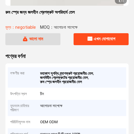
1
/
1
রুম স্প্রে জন্য জলহীন গ্রেপফ্রুট অপরিহার্য তেল
মূল্য：negotiable
MOQ：আলোচনা সাপেক্ষে
ভালো দাম
এখন যোগাযোগ
পণ্যের বর্ণনা
লক্ষণীয় করা
,
মহাকাশ সুগন্ধি গ্র্যাপফ্রুট প্রয়োজনীয় তেল
,
জলবিহীন গ্রেপফ্রুটের প্রয়োজনীয় তেল
রুম স্প্রে জলহীন প্রয়োজনীয় তেল
উৎপত্তি স্থল
চীন
ন্যূনতম চাহিদার
আলোচনা সাপেক্ষে
পরিমাণ
পরিচিতিমুলক নাম
OEM ODM