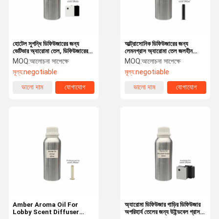
হোটেল সুগন্ধি ডিফিউজারের জন্য
আল্ট্রাসোনিক ডিফিউজারের জন্য
ভেটিভার অ্যারোমা তেল, ডিফিউজারের
লেমনগ্রাস অ্যারোমা তেল জলহীন
জন্য সুগন্ধি তেল
ডিফিউজার তেল
MOQ:
আলোচনা সাপেক্ষে
MOQ:
আলোচনা সাপেক্ষে
মূল্য:
negotiable
মূল্য:
negotiable
ভালো দাম
যোগাযোগ
ভালো দাম
যোগাযোগ
বাড়ি
পণ্য
ভিআর শো
আমাদের সম্বন্ধে
Amber Aroma Oil For
অ্যারোমা ডিফিউজার গাড়ির ডিফিউজার
Lobby Scent Diffuser
অপরিহার্য তেলের জন্য উইন্ডবেল গ্রাস