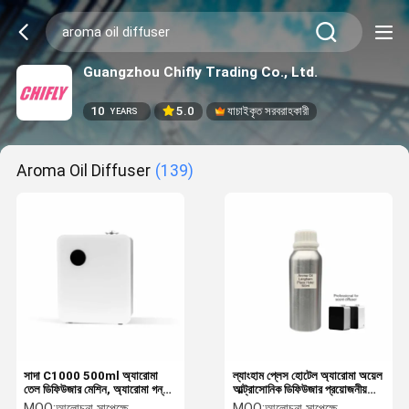
Guangzhou Chifly Trading Co., Ltd.
10
5.0
যাচাইকৃত সরবরাহকারী
YEARS
Aroma Oil Diffuser
(139)
সাদা C1000 500ml অ্যারোমা
ল্যাংহাম প্লেস হোটেল অ্যারোমা অয়েল
তেল ডিফিউজার মেশিন, অ্যারোমা গন্ধ
আল্ট্রাসোনিক ডিফিউজার প্রয়োজনীয়
ডিফিউজার মেশিন 3.3KG
তেল
MOQ:
আলোচনা সাপেক্ষে
MOQ:
আলোচনা সাপেক্ষে