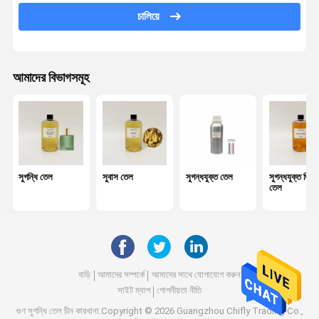
চালিয়ে
গাড়ি ডিফিউজার তেল
রিড ডিফিউজার তেল
আমাদের বিভাগসমূহ
অতিস্বনক ডিফিউজার তেল
মোমবাতি সুগন্ধি তেল
সুগন্ধি তেল
অপরিহার্য তেল
সুগন্ধি তেল
সুবাস তেল
সুগন্ধযুক্ত তেল
সুগন্ধযুক্ত ডিফ
তেল
সুবাস ডিফিউজার
বায়ু বিশুদ্ধিকারক
ঘ্রাণ ডিফিউজার
বাড়ি
আমাদের সম্পর্কে
আমাদের সাথে যোগাযোগ করুন
সুগন্ধি এয়ার মেশিন
সাইট ম্যাপ
গোপনীয়তা নীতি
গুণ
সুগন্ধি তেল
চীন কারখানা.Copyright © 2026 Guangzhou Chifly Trading Co.,