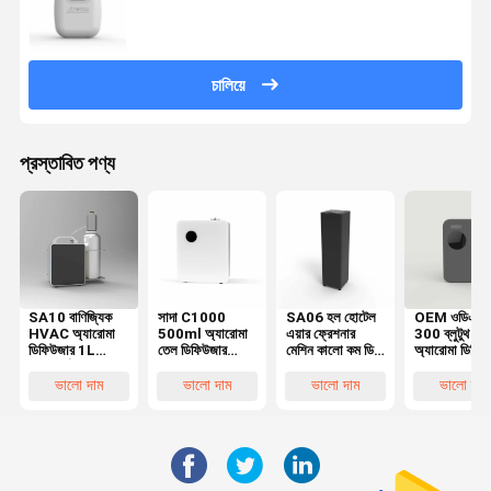
চালিয়ে
প্রস্তাবিত পণ্য
SA10 বাণিজ্যিক
সাদা C1000
SA06 হল হোটেল
OEM ওডিএম স
HVAC অ্যারোমা
500ml অ্যারোমা
এয়ার ফ্রেশনার
300 ব্লুটুথ
ডিফিউজার 1L
তেল ডিফিউজার
মেশিন কালো কম ডিবি
অ্যারোমা ডিফিউ
অপরিহার্য তেল
মেশিন, অ্যারোমা
সহ বড় অঞ্চল
180 মিলি তেল
স্বয়ংক্রিয় ডিফিউজার
গন্ধ ডিফিউজার
কভারেজ
ভলিউম স্বয়ংক্রিয
ভালো দাম
ভালো দাম
ভালো দাম
ভালো দাম
মেশিন 3.3KG
সুগন্ধি তেল
ডিসপেনসর