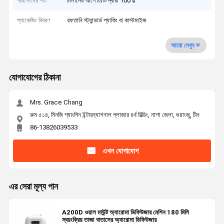
পরিশোধের শর্ত
চালানের আগে টি/টি দ্বারা 100%
প্যাকেজিং বিবরণ
রফতানি স্ট্যান্ডার্ড প্যাকিং বা কাস্টমাইজ
আরো দেখুন
যোগাযোগের ঠিকানা
Mrs. Grace Chang
রুম ৫১৪, মিনজি শ্যাংপিন ইন্টারন্যাশনাল প্লাজার ৪র্থ বিল্ডিং, নাশা জেলা, গুয়াংজু, চীন
86-13826039533
এখন যোগাযোগ
এর সেরা মূল্য পান
A200D ওয়াল মাউন্ট অ্যারোমা ডিফিউজার মেশিন 180 মিলি
স্বয়ংক্রিয় তাজা বাতাসের অ্যারোমা ডিফিউজার