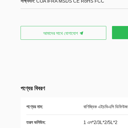
সাক্ষ্যদান:
COA IFRA MSDS CE RoHS FCC
আমাদের সাথে যোগাযোগ
পণ্যের বিবরণ
পণ্যের নাম:
বাণিজ্যিক এইচভিএসি ডিফিউজ
তরল ভলিউম:
1 এল*2/3L*2/5L*2