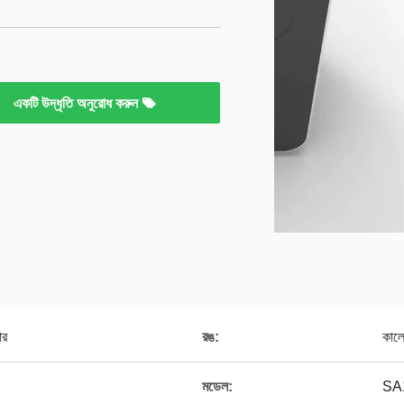
একটি উদ্ধৃতি অনুরোধ করুন
ার
রঙ:
কাল
মডেল:
SA