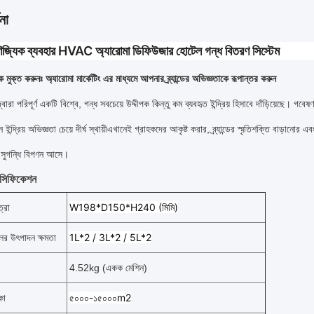
না
জ্যিক ব্যবহার HVAC অ্যারোমা ডিফিউজার হোটেল গন্ধ বিতরণ সিস্টেম
 মুক্ত করুনঃ অ্যারোমা মার্কেটিং এর মাধ্যমে আপনার ব্র্যান্ডের অভিজ্ঞতাকে রূপান্তর করুন
 দ্বারা পরিপূর্ণ একটি বিশ্বে, গন্ধ সবচেয়ে উদ্দীপক কিন্তু কম ব্যবহৃত ইন্দ্রিয় হিসাবে দাঁড়িয়েছে। গ
ন ইন্দ্রিয় অভিজ্ঞতা চেয়ে দীর্ঘ স্থায়ীএখানেই গ্রাহকদের আকৃষ্ট করার, ব্র্যান্ডের স্মৃতিশক্তি বাড়া
সুগন্ধি বিপণন আসে।
পেসিফিকেশন
W198*D150*H240 (মিমি)
্রা
1L*2 / 3L*2 / 5L*2
লের উৎপাদন ক্ষমতা
4.52kg (একক মেশিন)
৫০০০-১৫০০০m2
কা