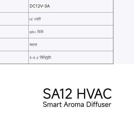
DC12V-3A
২৫ ওয়াট
≤
৪০ ডিবি
কালো
৪-৪.৫ মিলি/ঘন্টা