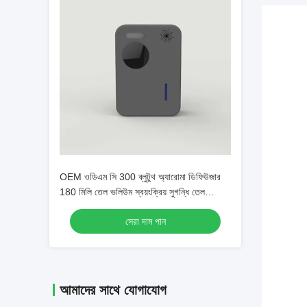
OEM ওডিএম সি 300 ব্লুটুথ অ্যারোমা ডিফিউজার
180 মিলি তেল ভলিউম স্বয়ংক্রিয় সুগন্ধি তেল
ডিসপেনসর
সেরা দাম পান
আমাদের সাথে যোগাযোগ