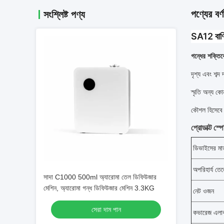
পণ্যের বর্ণ
সংশ্লিষ্ট পণ্য
SA12 বাণি
গন্ধের শক্তিকে
দৃশ্য এবং শব্দ
স্মৃতি অন্য কো
কৌশল হিসেবে 
প্রোডাক্ট স্
ডিভাইসের মাত
অপরিহার্য তে
সাদা C1000 500ml অ্যারোমা তেল ডিফিউজার
মেশিন, অ্যারোমা গন্ধ ডিফিউজার মেশিন 3.3KG
নেট ওজন
সেরা দাম পান
কভারেজ এলা