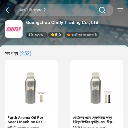
Guangzhou Chifly Trading Co., Ltd.
10
5.0
যাচাইকৃত সরবরাহকারী
YEARS
সব পণ্য
(252)
Faith Aroma Oil For
হোটেলের এয়ার ফ্রেশনারের জন্য
Scent Machine Car
ইউক্যালিপটাস সুগন্ধি তেল, তীব্র
Aroma Diffuser Available
সুগন্ধযুক্ত সুগন্ধি তেল
MOQ:
আলোচনা সাপেক্ষ
MOQ:
আলোচনা সাপেক্ষে