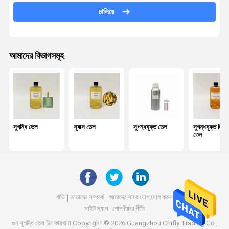
চালিয়ে
গাড়ি ডিফিউজার তেল
রিড ডিফিউজার তেল
আমাদের বিভাগসমূহ
অতিস্বনক ডিফিউজার তেল
মোমবাতি সুগন্ধি তেল
সুগন্ধি তেল
অপরিহার্য তেল
সুগন্ধি তেল
সুবাস তেল
সুগন্ধযুক্ত তেল
সুগন্ধযুক্ত ডিফ
তেল
সুবাস ডিফিউজার
বায়ু বিশুদ্ধিকারক
ঘ্রাণ ডিফিউজার
বাড়ি
আমাদের সম্পর্কে
আমাদের সাথে যোগাযোগ করুন
সুগন্ধি এয়ার মেশিন
সাইট ম্যাপ
গোপনীয়তা নীতি
গুণ
সুগন্ধি তেল
চীন কারখানা.Copyright © 2026 Guangzhou Chifly Trading Co.,