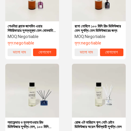
পেওনিয়া ব্ল্যাক জাসমিন এয়ার
রসো নোবিলে ১০০ মিলি রিড ডিফিউজার
পিউরিফায়ার সুগন্ধযুক্ত তেল মোমবাতি
তেল সুগন্ধি তেল ডিফিউজারের জন্য
সুগন্ধযুক্ত তেল
MOQ:
Negotiable
MOQ:
Negotiable
মূল্য:
negotiable
মূল্য:
negotiable
ভালো দাম
যোগাযোগ
ভালো দাম
যোগাযোগ
বাড়ি
পণ্য
ভিআর শো
আমাদের সম্বন্ধে
ল্যাভেন্ডার ও মুনফ্লাওয়ার রিড
রোজ এট মারিয়াস ফুল নোট রেইন
ডিফিউজার সুগন্ধি তেল, ১০০ মিলি
ডিফিউজার অয়েল দীর্ঘস্থায়ী সুগন্ধি তেল