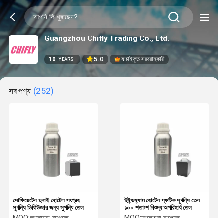
Guangzhou Chifly Trading Co., Ltd.
10
5.0
যাচাইকৃত সরবরাহকারী
YEARS
সব পণ্য
(252)
সোফিয়েটেল দুবাই হোটেল সংগ্রহ
উইন্ডহ্যাম হোটেল স্ফটিক সুগন্ধি তেল
সুগন্ধি ডিফিউজার জন্য সুগন্ধি তেল
১০০ শতাংশ বিশুদ্ধ অপরিহার্য তেল
MOQ:
আলোচনা সাপেক্ষে
MOQ:
আলোচনা সাপেক্ষে