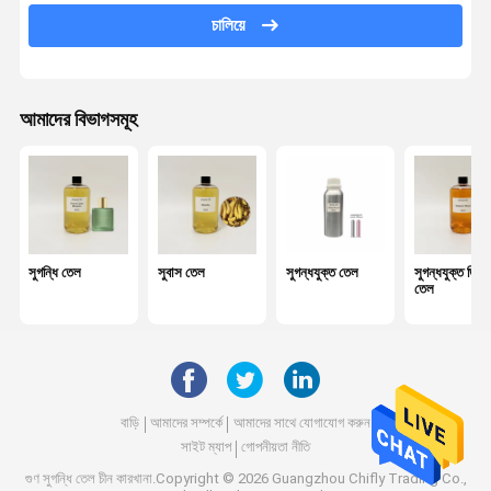
চালিয়ে
গাড়ি ডিফিউজার তেল
রিড ডিফিউজার তেল
আমাদের বিভাগসমূহ
অতিস্বনক ডিফিউজার তেল
মোমবাতি সুগন্ধি তেল
সুগন্ধি তেল
অপরিহার্য তেল
সুগন্ধি তেল
সুবাস তেল
সুগন্ধযুক্ত তেল
সুগন্ধযুক্ত ডিফ
তেল
সুবাস ডিফিউজার
বায়ু বিশুদ্ধিকারক
ঘ্রাণ ডিফিউজার
বাড়ি
আমাদের সম্পর্কে
আমাদের সাথে যোগাযোগ করুন
সুগন্ধি এয়ার মেশিন
সাইট ম্যাপ
গোপনীয়তা নীতি
গুণ
সুগন্ধি তেল
চীন কারখানা.Copyright © 2026 Guangzhou Chifly Trading Co.,