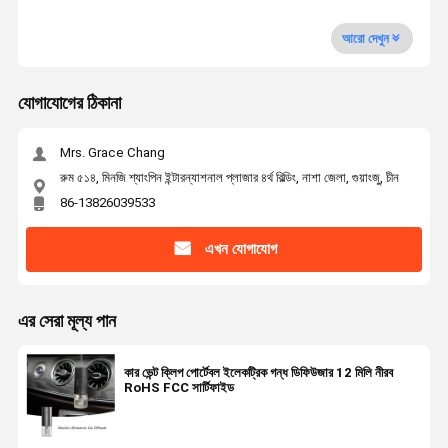
আরো দেখুন
যোগাযোগের ঠিকানা
Mrs. Grace Chang
রুম ৫১৪, মিনজি শ্যাংপিন ইন্টারন্যাশনাল প্লাজার ৪র্থ বিল্ডিং, নাশা জেলা, গুয়াংজু, চীন
86-13826039533
এখন যোগাযোগ
এর সেরা মূল্য পান
কার ভেন্ট ক্লিপ পোর্টেবল ইলেকট্রিক গন্ধ ডিফিউজার 12 মিলি নীরব
RoHS FCC সার্টিফাইড