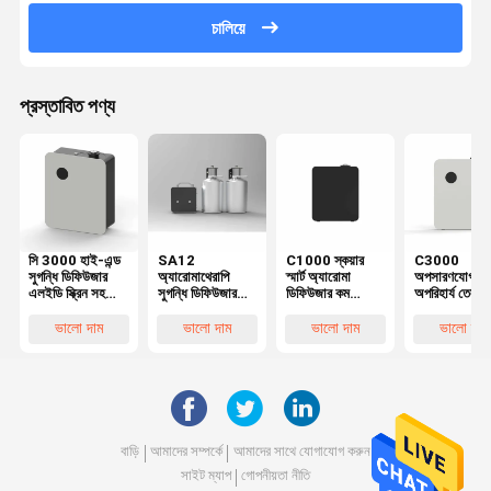
চালিয়ে
প্রস্তাবিত পণ্য
সি 3000 হাই-এন্ড
SA12
C1000 স্কয়ার
C3000
সুগন্ধি ডিফিউজার
অ্যারোমাথেরাপি
স্মার্ট অ্যারোমা
অপসারণযোগ্য
এলইডি স্ক্রিন সহ
সুগন্ধি ডিফিউজার
ডিফিউজার কম
অপরিহার্য তেল
1000 মিলি সুগন্ধি
মেশিন 5L বিশুদ্ধ
গোলমাল কভার বড়
ডিফিউজার মেশিন
এয়ার ডিফিউজার
প্রয়োজনীয় তেল
এলাকা এয়ার
1000ml স্ট্যান
ভালো দাম
ভালো দাম
ভালো দাম
ভালো দাম
মেশিন
ডিফিউজার
ফ্রেশনার মেশিন
ওয়াল মুখযুক্ত
বাড়ি
আমাদের সম্পর্কে
আমাদের সাথে যোগাযোগ করুন
সাইট ম্যাপ
গোপনীয়তা নীতি