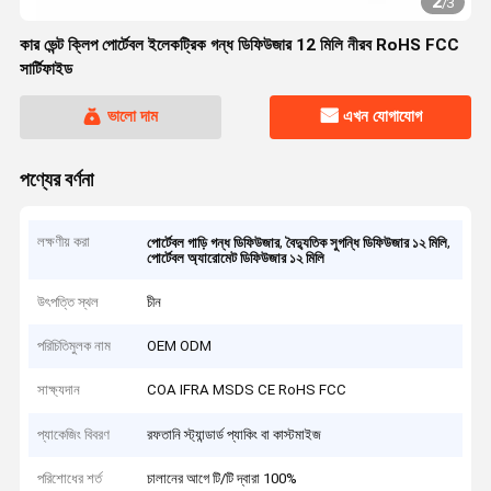
2
/
3
কার ভেন্ট ক্লিপ পোর্টেবল ইলেকট্রিক গন্ধ ডিফিউজার 12 মিলি নীরব RoHS FCC
সার্টিফাইড
ভালো দাম
এখন যোগাযোগ
পণ্যের বর্ণনা
লক্ষণীয় করা
,
,
পোর্টেবল গাড়ি গন্ধ ডিফিউজার
বৈদ্যুতিক সুগন্ধি ডিফিউজার ১২ মিলি
পোর্টেবল অ্যারোমেট ডিফিউজার ১২ মিলি
উৎপত্তি স্থল
চীন
পরিচিতিমুলক নাম
OEM ODM
সাক্ষ্যদান
COA IFRA MSDS CE RoHS FCC
প্যাকেজিং বিবরণ
রফতানি স্ট্যান্ডার্ড প্যাকিং বা কাস্টমাইজ
পরিশোধের শর্ত
চালানের আগে টি/টি দ্বারা 100%