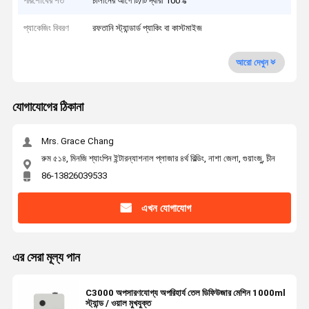
পরিশোধের শর্ত
চালানের আগে টি/টি দ্বারা 100%
প্যাকেজিং বিবরণ
রফতানি স্ট্যান্ডার্ড প্যাকিং বা কাস্টমাইজ
আরো দেখুন
যোগাযোগের ঠিকানা
Mrs. Grace Chang
রুম ৫১৪, মিনজি শ্যাংপিন ইন্টারন্যাশনাল প্লাজার ৪র্থ বিল্ডিং, নাশা জেলা, গুয়াংজু, চীন
86-13826039533
এখন যোগাযোগ
এর সেরা মূল্য পান
C3000 অপসারণযোগ্য অপরিহার্য তেল ডিফিউজার মেশিন 1000ml
স্ট্যান্ড / ওয়াল মুখযুক্ত