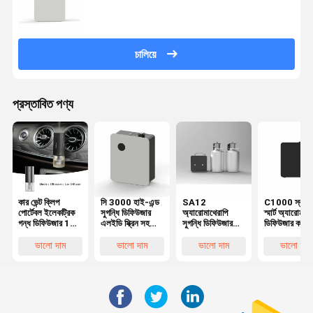
চালিয়ে
প্রস্তাবিত পণ্য
কার ভেন্ট ক্লিপ
সি 3000 হাই-এন্ড
SA12
C1000 স্কয়া
পোর্টেবল ইলেকট্রিক
সুগন্ধি ডিফিউজার
অ্যারোমাথেরাপি
স্মার্ট অ্যারোমা
গন্ধ ডিফিউজার 12
এলইডি স্ক্রিন সহ
সুগন্ধি ডিফিউজার
ডিফিউজার কম
মিলি নীরব RoHS
1000 মিলি সুগন্ধি
মেশিন 5L বিশুদ্ধ
গোলমাল কভার ব
FCC সার্টিফাইড
এয়ার ডিফিউজার
প্রয়োজনীয় তেল
এলাকা এয়ার
ভালো দাম
ভালো দাম
ভালো দাম
ভালো দাম
মেশিন
ডিফিউজার
ফ্রেশনার মেশিন