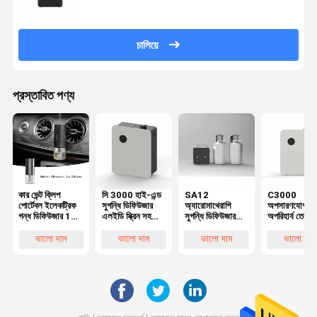
চালিয়ে
প্রস্তাবিত পণ্য
কার ভেন্ট ক্লিপ
সি 3000 হাই-এন্ড
SA12
C3000
পোর্টেবল ইলেকট্রিক
সুগন্ধি ডিফিউজার
অ্যারোমাথেরাপি
অপসারণযোগ্য
গন্ধ ডিফিউজার 12
এলইডি স্ক্রিন সহ
সুগন্ধি ডিফিউজার
অপরিহার্য তেল
মিলি নীরব RoHS
1000 মিলি সুগন্ধি
মেশিন 5L বিশুদ্ধ
ডিফিউজার মেশিন
FCC সার্টিফাইড
এয়ার ডিফিউজার
প্রয়োজনীয় তেল
1000ml স্ট্যান
ভালো দাম
ভালো দাম
ভালো দাম
ভালো দাম
মেশিন
ডিফিউজার
ওয়াল মুখযুক্ত