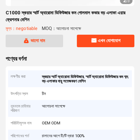
2
/
3
C1000 স্কয়ার স্মার্ট অ্যারোমা ডিফিউজার কম গোলমাল কভার বড় এলাকা এয়ার
ফ্রেশনার মেশিন
মূল্য：negotiable
MOQ：আলোচনা সাপেক্ষে
ভালো দাম
এখন যোগাযোগ
পণ্যের বর্ণনা
লক্ষণীয় করা
,
,
স্কয়ার স্মার্ট অ্যারোমা ডিফিউজার
স্মার্ট অ্যারোমা ডিফিউজার কম শব্দ
বড় এলাকার বায়ু সতেজকরণ মেশিন
উৎপত্তি স্থল
চীন
ন্যূনতম চাহিদার
আলোচনা সাপেক্ষে
পরিমাণ
পরিচিতিমুলক নাম
OEM ODM
পরিশোধের শর্ত
চালানের আগে টি/টি দ্বারা 100%