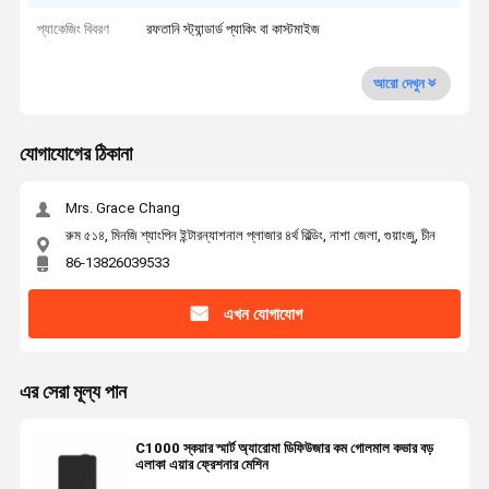
প্যাকেজিং বিবরণ
রফতানি স্ট্যান্ডার্ড প্যাকিং বা কাস্টমাইজ
আরো দেখুন
যোগাযোগের ঠিকানা
Mrs. Grace Chang
রুম ৫১৪, মিনজি শ্যাংপিন ইন্টারন্যাশনাল প্লাজার ৪র্থ বিল্ডিং, নাশা জেলা, গুয়াংজু, চীন
86-13826039533
এখন যোগাযোগ
এর সেরা মূল্য পান
C1000 স্কয়ার স্মার্ট অ্যারোমা ডিফিউজার কম গোলমাল কভার বড়
এলাকা এয়ার ফ্রেশনার মেশিন