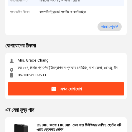
পরিশোধের শর্ত
চালানের আগে টি/টি দ্বারা 100%
প্যাকেজিং বিবরণ
রফতানি স্ট্যান্ডার্ড প্যাকিং বা কাস্টমাইজ
আরো দেখুন
যোগাযোগের ঠিকানা
Mrs. Grace Chang
রুম ৫১৪, মিনজি শ্যাংপিন ইন্টারন্যাশনাল প্লাজার ৪র্থ বিল্ডিং, নাশা জেলা, গুয়াংজু, চীন
86-13826039533
এখন যোগাযোগ
এর সেরা মূল্য পান
C3000 কালো 1000ml তেল গন্ধ ডিফিউজার মেশিন, হোটেল লবি
এয়ার ফ্রেশনার মেশিন