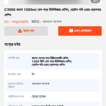
2
/
2
C3000 কালো 1000ml তেল গন্ধ ডিফিউজার মেশিন, হোটেল লবি এয়ার ফ্রেশনার
মেশিন
মূল্য：negotiable
MOQ：আলোচনা সাপেক্ষে
ভালো দাম
এখন যোগাযোগ
পণ্যের বর্ণনা
লক্ষণীয় করা
,
কালো তেলের গন্ধ বিচ্ছিন্নকারী মেশিন
,
1000 মিলি তেল গন্ধ ডিফিউজার মেশিন
হোটেল লবি এয়ার ফ্রেশনার মেশিন
উৎপত্তি স্থল
চীন
ন্যূনতম চাহিদার
আলোচনা সাপেক্ষে
পরিমাণ
পরিচিতিমুলক নাম
OEM ODM