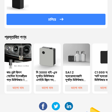
চালিয়ে
প্রস্তাবিত পণ্য
কার ভেন্ট ক্লিপ
সি 3000 হাই-এন্ড
SA12
C1000 স্কয়া
পোর্টেবল ইলেকট্রিক
সুগন্ধি ডিফিউজার
অ্যারোমাথেরাপি
স্মার্ট অ্যারোমা
গন্ধ ডিফিউজার 12
এলইডি স্ক্রিন সহ
সুগন্ধি ডিফিউজার
ডিফিউজার কম
মিলি নীরব RoHS
1000 মিলি সুগন্ধি
মেশিন 5L বিশুদ্ধ
গোলমাল কভার ব
FCC সার্টিফাইড
এয়ার ডিফিউজার
প্রয়োজনীয় তেল
এলাকা এয়ার
ভালো দাম
ভালো দাম
ভালো দাম
ভালো দাম
মেশিন
ডিফিউজার
ফ্রেশনার মেশিন