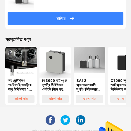
চালিয়ে
প্রস্তাবিত পণ্য
কার ভেন্ট ক্লিপ
সি 3000 হাই-এন্ড
SA12
C1000 স্কয়া
পোর্টেবল ইলেকট্রিক
সুগন্ধি ডিফিউজার
অ্যারোমাথেরাপি
স্মার্ট অ্যারোমা
গন্ধ ডিফিউজার 12
এলইডি স্ক্রিন সহ
সুগন্ধি ডিফিউজার
ডিফিউজার কম
মিলি নীরব RoHS
1000 মিলি সুগন্ধি
মেশিন 5L বিশুদ্ধ
গোলমাল কভার ব
FCC সার্টিফাইড
এয়ার ডিফিউজার
প্রয়োজনীয় তেল
এলাকা এয়ার
ভালো দাম
ভালো দাম
ভালো দাম
ভালো দাম
মেশিন
ডিফিউজার
ফ্রেশনার মেশিন