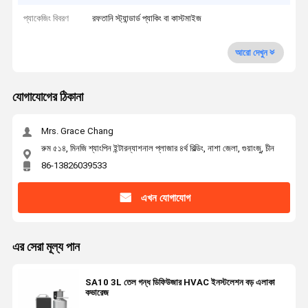
প্যাকেজিং বিবরণ
রফতানি স্ট্যান্ডার্ড প্যাকিং বা কাস্টমাইজ
আরো দেখুন
যোগাযোগের ঠিকানা
Mrs. Grace Chang
রুম ৫১৪, মিনজি শ্যাংপিন ইন্টারন্যাশনাল প্লাজার ৪র্থ বিল্ডিং, নাশা জেলা, গুয়াংজু, চীন
86-13826039533
এখন যোগাযোগ
এর সেরা মূল্য পান
SA10 3L তেল গন্ধ ডিফিউজার HVAC ইনস্টলেশন বড় এলাকা
কভারেজ