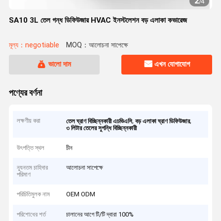
2
/
4
SA10 3L তেল গন্ধ ডিফিউজার HVAC ইনস্টলেশন বড় এলাকা কভারেজ
মূল্য：negotiable
MOQ：আলোচনা সাপেক্ষে
ভালো দাম
এখন যোগাযোগ
পণ্যের বর্ণনা
লক্ষণীয় করা
,
,
তেল ঘ্রাণ বিচ্ছিন্নকারী এচভিএসি
বড় এলাকা ঘ্রাণ ডিফিউজার
৩ লিটার তেলের সুগন্ধি বিচ্ছিন্নকারী
উৎপত্তি স্থল
চীন
ন্যূনতম চাহিদার
আলোচনা সাপেক্ষে
পরিমাণ
পরিচিতিমুলক নাম
OEM ODM
পরিশোধের শর্ত
চালানের আগে টি/টি দ্বারা 100%