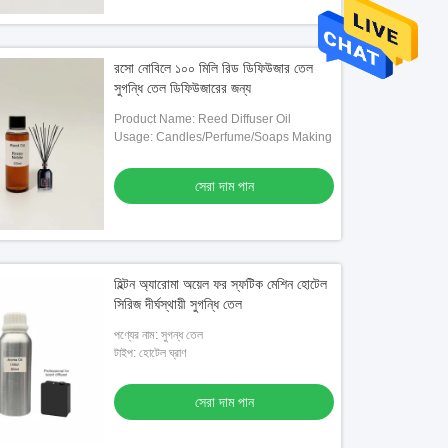
রসো নোবিলে ১০০ মিলি রিড ডিফিউজার তেল
সুগন্ধি তেল ডিফিউজারের জন্য
Product Name: Reed Diffuser Oil
Usage: Candles/Perfume/Soaps Making
সেরা দাম পান
হিল্টন অ্যারোমা অয়েল ফর স্ফটিক মেশিন হোটেল
সিরিজ দীর্ঘস্থায়ী সুগন্ধি তেল
পণ্যের নাম: সুগন্ধ তেল
টাইপ: হোটেল ঘ্রাণ
সেরা দাম পান