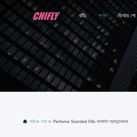
বাড়ি
পণ্য
ভিআর শো
বাড়ি
>
পণ্য
>
Perfume Scented Oils অনলাইন প্রস্তুতকারক